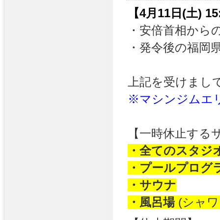
【4月11日(土) 1
・安倍首相から
・発令後の福岡
上記を受けまし
※マシンジムエ
【一時休止する
・全てのスタジ
・プールプログ
・サウナ
・風呂場
(シャ