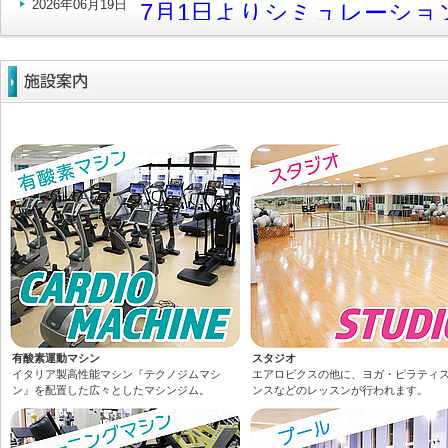
2026年06月19日
7月1日よりシミュレーシ
ューアル‼
2026年05月28日
夏の入会キャンペーンを開
|
2026年05月27日
6月のレッスンプログラム
2026年04月22日
5月のレッスンプログラム
2026年03月25日
4月のレッスンプログラム
2026年03月03日
料金改定のお知らせ(4/1～)
2026年02月26日
3月のレッスンプログラム
有酸素運動マシン
スタジオ
イタリア製高性能マシン『テクノジムマシ
エアロビクスの他に、ヨガ・ピラティ
2026年02月18日
金曜日営業スタート！
ン』を配置した広々としたマシンジム。
ンスなどのレッスンが行われます。
2026年01月22日
2月のレッスンプログラム