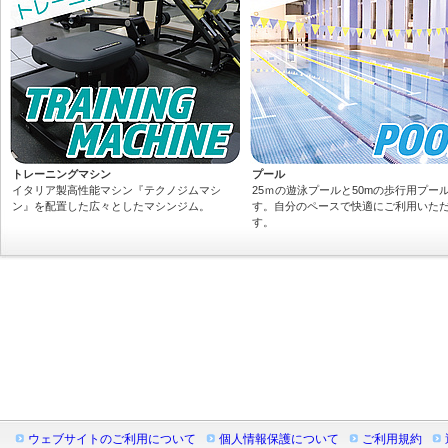
2025年12月24日
1月のレッスンプログラム
2025年11月27日
年末年始 特別営業時間のお
2025年11月27日
12月のレッスンプログラム
トレーニングマシン
プール
2025年10月28日
11月のレッスンプログラム
イタリア製高性能マシン『テクノジムマシ
25ｍの遊泳プールと50mの歩行用プー
ン』を配置した広々としたマシンジム。
す。自分のペースで快適にご利用いた
す。
2025年09月18日
10月のレッスンプログラム
2025年09月01日
ふたりではじめるジムライ
ン』開催中！
2025年09月01日
秋の入会キャンペーンがス
2025年08月21日
9月のレッスンプログラム
ウェブサイトのご利用について
個人情報保護について
ご利用規約