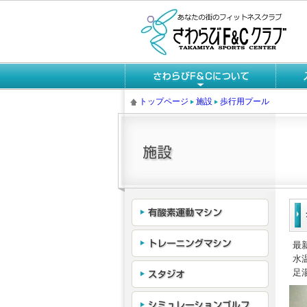
トップページ
施設
歩行用プール
最
水
足