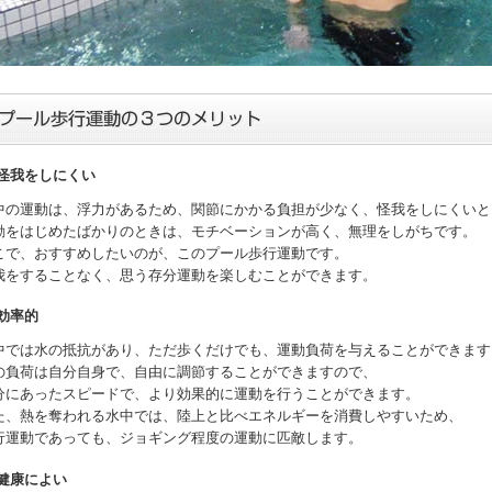
怪我をしにくい
中の運動は、浮力があるため、関節にかかる負担が少なく、怪我をしにくいと
動をはじめたばかりのときは、モチベーションが高く、無理をしがちです。
こで、おすすめしたいのが、このプール歩行運動です。
我をすることなく、思う存分運動を楽しむことができます。
効率的
中では水の抵抗があり、ただ歩くだけでも、運動負荷を与えることができます
の負荷は自分自身で、自由に調節することができますので、
分にあったスピードで、より効果的に運動を行うことができます。
た、熱を奪われる水中では、陸上と比べエネルギーを消費しやすいため、
行運動であっても、ジョギング程度の運動に匹敵します。
健康によい