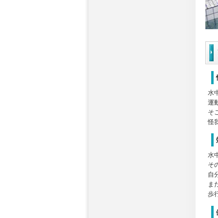
水
運
そ
怪
水
そ
自
ま
歩