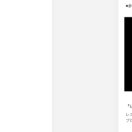
■
『
レ
プ