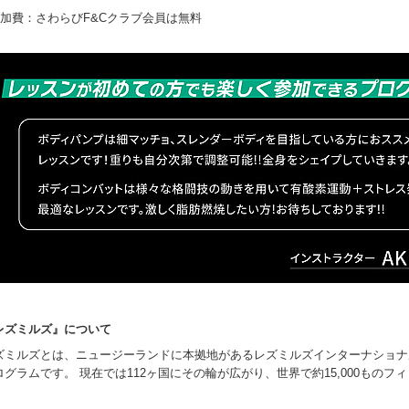
参加費：さわらびF&Cクラブ会員は無料
レズミルズ』について
ズミルズとは、ニュージーランドに本拠地があるレズミルズインターナショナ
ログラムです。 現在では112ヶ国にその輪が広がり、世界で約15,000もの