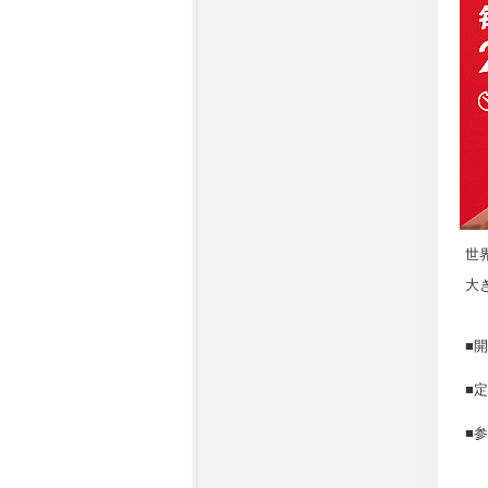
世
大
■
■
■
※