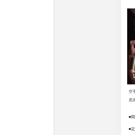
空
意
■
■