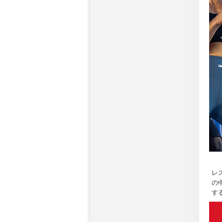
レ
の
す